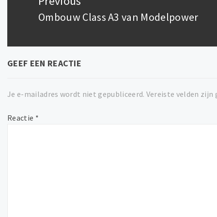
Previous
Ombouw Class A3 van Modelpower
Previous
post:
GEEF EEN REACTIE
Je e-mailadres wordt niet gepubliceerd.
Vereiste velden zij
Reactie
*