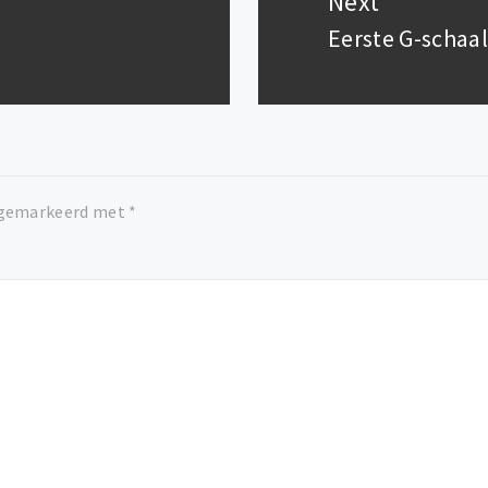
Next
Eerste G-schaal
Next
post:
n gemarkeerd met
*