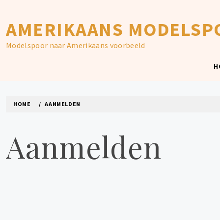
Skip
to
AMERIKAANS MODELSP
content
Modelspoor naar Amerikaans voorbeeld
H
HOME
AANMELDEN
Aanmelden