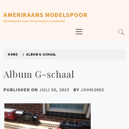
Skip
to
AMERIKAANS MODELSPOOR
content
Modelspoor naar Amerikaans voorbeeld
Primary
Menu
HOME
ALBUM G-SCHAAL
Album G-schaal
PUBLISHED ON
JULI 30, 2015
BY
JOHN2602