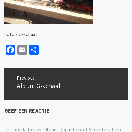
Foto’s G-schaal
Facebook
Email
Delen
Bericht
navigatie
Previous
Album G-schaal
Previous
post:
GEEF EEN REACTIE
Je e-mailadres wordt niet gepubliceerd.
Vereiste velden