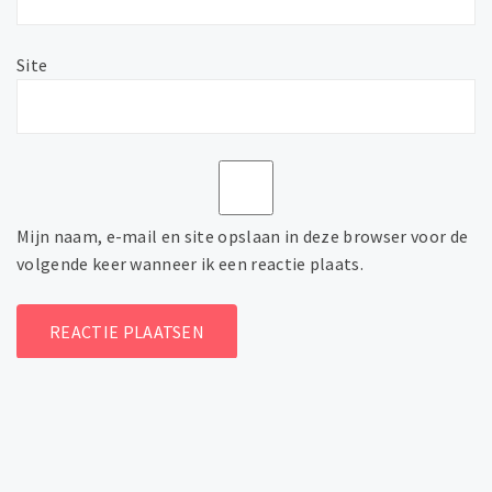
Site
Mijn naam, e-mail en site opslaan in deze browser voor de
volgende keer wanneer ik een reactie plaats.
Copyright © Amerikaans modelspoor All rights
reserved.
Theme:
Write Blog
by
Thememattic